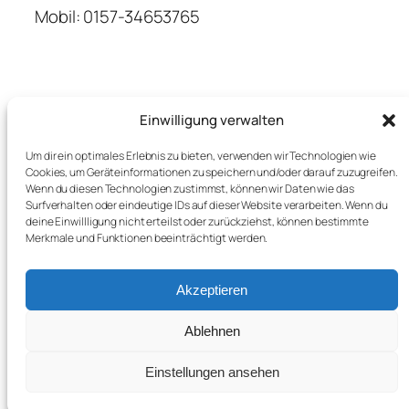
Mobil: 0157-34653765
Einwilligung verwalten
Um dir ein optimales Erlebnis zu bieten, verwenden wir Technologien wie
Cookies, um Geräteinformationen zu speichern und/oder darauf zuzugreifen.
Wenn du diesen Technologien zustimmst, können wir Daten wie das
Kontakt
Surfverhalten oder eindeutige IDs auf dieser Website verarbeiten. Wenn du
deine Einwillligung nicht erteilst oder zurückziehst, können bestimmte
Do Don Ka Daiko
Impressum
Merkmale und Funktionen beeinträchtigt werden.
Privacy Policy
Taiko Iserlohn
Akzeptieren
Ablehnen
Einstellungen ansehen